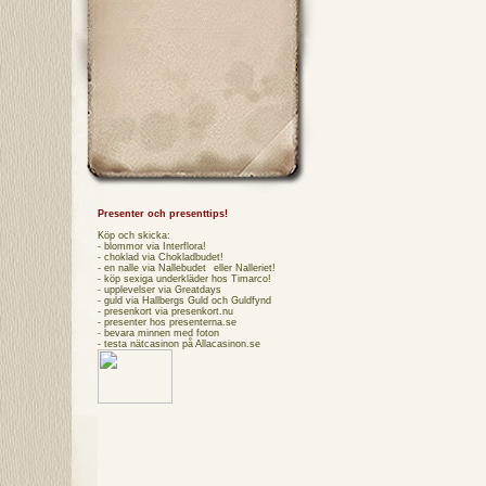
Presenter och presenttips!
Köp och skicka:
- blommor via
Interflora
!
- choklad via
Chokladbudet
!
- en nalle via
Nallebudet
eller
Nalleriet
!
- köp sexiga underkläder hos
Timarco
!
- upplevelser via
Greatdays
- guld via
Hallbergs Guld
och
Guldfynd
- presenkort via
presenkort.nu
- presenter hos
presenterna.se
- bevara minnen med foton
- testa
nätcasinon
på Allacasinon.se