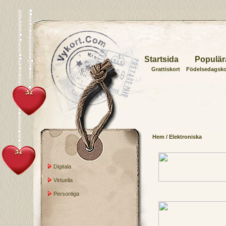
Startsida
Populär
Grattiskort
Födelsedagsko
Hem
/ Elektroniska
Digitala
Virtuella
Personliga