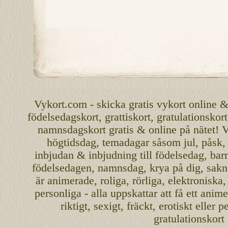
Vykort.com
-
skicka
gratis
vykort
online
födelsedagskort
,
grattiskort
,
gratulationskort
namnsdagskort
gratis
&
online
på nätet
!
V
högtidsdag, temadagar såsom
jul
,
påsk
inbjudan
&
inbjudning
till
födelsedag
,
bar
födelsedagen
,
namnsdag
,
krya på dig
, sakn
är
animerade
,
roliga
,
rörliga
,
elektroniska
personliga
- alla uppskattar att få ett
anime
riktigt
,
sexigt
,
fräckt
,
erotiskt
eller
pe
gratulationskort