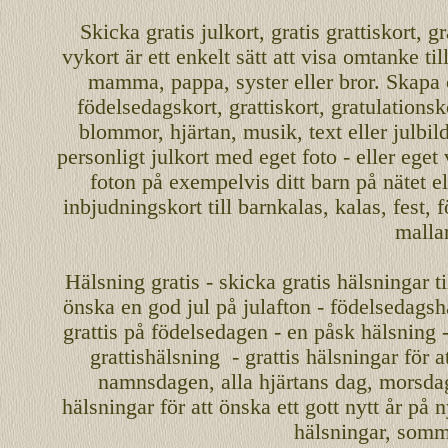
Skicka
gratis
julkort
,
gratis grattiskort
,
gr
vykort
är ett enkelt sätt att visa omtanke ti
mamma
,
pappa
,
syster
eller
bror
. Skapa
födelsedagskort
,
grattiskort
,
gratulationsk
blommor, hjärtan, musik, text eller julbil
personligt
julkort med eget foto - eller eget
foton på exempelvis ditt
barn
på nätet
el
inbjudningskort
till barnkalas, kalas, fest, 
malla
Hälsning gratis - skicka gratis hälsningar ti
önska en
god jul
på julafton - födelsedagshä
grattis på födelsedagen - en påsk hälsning 
grattishälsning - grattis hälsningar för 
namnsdagen
,
alla hjärtans dag
,
morsda
hälsningar för att önska ett
gott nytt år
på ny
hälsningar, somma