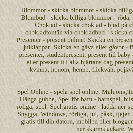
Blommor - skicka blommor - skicka billig
Blombud - skicka billiga blommor - röda, v
Choklad - skicka choklad - bjud på c
chokladfontän via chokladbud - skicka 
Presenter - present online! Skicka en present
julklappar! Skicka en gåva eller gåvor - f
presenter, studentpresent, present till baby
eller present till alla hjärtans dag presen
kvinna, honom, henne, flickvän, pojkv
Spel
Online
-
spela spel
online
,
Mahjong
,T
Hänga gubbe
, Spel för barn - barnspel, b
roliga
,
spel
. Spel gratis online - ladda ner s
Snygga, Windows, rörliga, jul, påsk, tjejer,
gratis
till din datorn, mobilen eller blogg
ner skärmsläckare, W