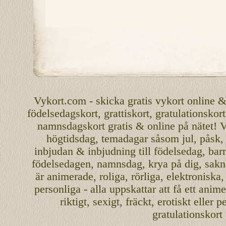
Vykort.com
-
skicka
gratis
vykort
online
födelsedagskort
,
grattiskort
,
gratulationskort
namnsdagskort
gratis
&
online
på nätet
!
V
högtidsdag, temadagar såsom
jul
,
påsk
inbjudan
&
inbjudning
till
födelsedag
,
bar
födelsedagen
,
namnsdag
,
krya på dig
, sakn
är
animerade
,
roliga
,
rörliga
,
elektroniska
personliga
- alla uppskattar att få ett
anime
riktigt
,
sexigt
,
fräckt
,
erotiskt
eller
pe
gratulationskort