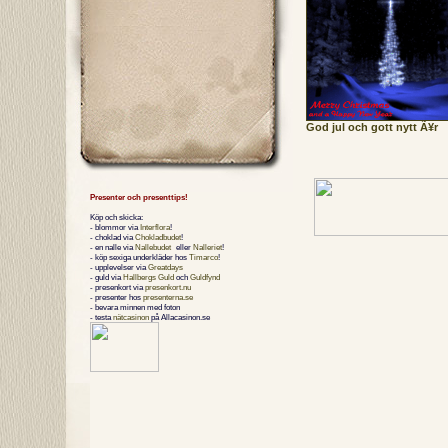
God jul och gott nytt Ã¥r
Presenter och presenttips!
Köp och skicka:
- blommor via
Interflora
!
- choklad via
Chokladbudet
!
- en nalle via
Nallebudet
eller
Nalleriet
!
- köp sexiga underkläder hos
Timarco
!
- upplevelser via
Greatdays
- guld via
Hallbergs Guld
och
Guldfynd
- presenkort via
presenkort.nu
- presenter hos
presenterna.se
- bevara minnen med foton
- testa
nätcasinon
på Allacasinon.se