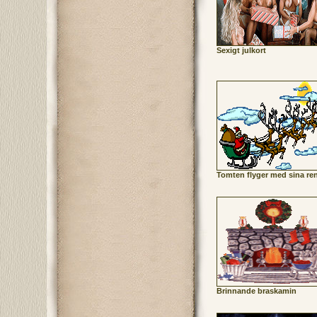
Sexigt julkort
Tomten flyger med sina re
Brinnande braskamin