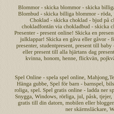
Blommor - skicka blommor - skicka billig
Blombud - skicka billiga blommor - röda, v
Choklad - skicka choklad - bjud på c
chokladfontän via chokladbud - skicka 
Presenter - present online! Skicka en present
julklappar! Skicka en gåva eller gåvor - f
presenter, studentpresent, present till baby
eller present till alla hjärtans dag presen
kvinna, honom, henne, flickvän, pojkv
Spel
Online
-
spela spel
online
,
Mahjong
,T
Hänga gubbe
, Spel för barn - barnspel, b
roliga
,
spel
. Spel gratis online - ladda ner s
Snygga, Windows, rörliga, jul, påsk, tjejer,
gratis
till din datorn, mobilen eller blogg
ner skärmsläckare, W