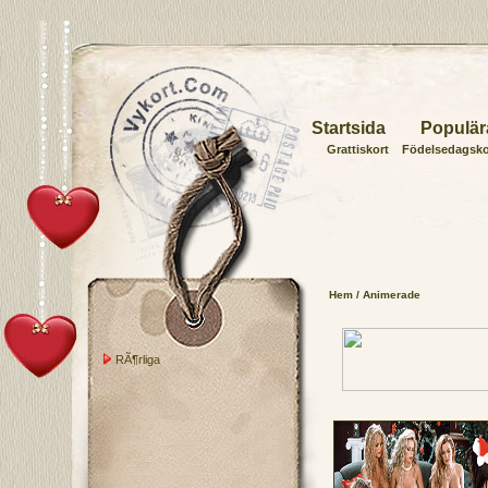
Startsida
Populär
Grattiskort
Födelsedagsko
Hem
/ Animerade
RÃ¶rliga