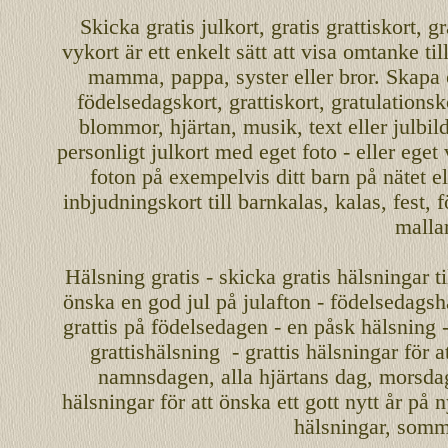
Skicka
gratis
julkort
,
gratis grattiskort
,
gr
vykort
är ett enkelt sätt att visa omtanke ti
mamma
,
pappa
,
syster
eller
bror
. Skapa
födelsedagskort
,
grattiskort
,
gratulationsk
blommor, hjärtan, musik, text eller julbil
personligt
julkort med eget foto - eller eget
foton på exempelvis ditt
barn
på nätet
el
inbjudningskort
till barnkalas, kalas, fest, 
malla
Hälsning gratis - skicka gratis hälsningar ti
önska en
god jul
på julafton - födelsedagshä
grattis på födelsedagen - en påsk hälsning 
grattishälsning - grattis hälsningar för 
namnsdagen
,
alla hjärtans dag
,
morsda
hälsningar för att önska ett
gott nytt år
på ny
hälsningar, somma