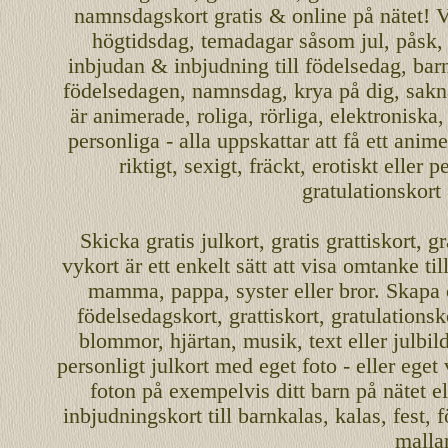
namnsdagskort
gratis
&
online
på nätet
!
V
högtidsdag, temadagar såsom
jul
,
påsk
inbjudan
&
inbjudning
till
födelsedag
,
bar
födelsedagen
,
namnsdag
,
krya på dig
, sakn
är
animerade
,
roliga
,
rörliga
,
elektroniska
personliga
- alla uppskattar att få ett
anime
riktigt
,
sexigt
,
fräckt
,
erotiskt
eller
pe
gratulationskort
Skicka
gratis
julkort
,
gratis grattiskort
,
gr
vykort
är ett enkelt sätt att visa omtanke ti
mamma
,
pappa
,
syster
eller
bror
. Skapa
födelsedagskort
,
grattiskort
,
gratulationsk
blommor, hjärtan, musik, text eller julbil
personligt
julkort med eget foto - eller eget
foton på exempelvis ditt
barn
på nätet
el
inbjudningskort
till barnkalas, kalas, fest, 
malla