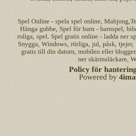
Spel
Online
-
spela spel
online
,
Mahjong
,T
Hänga gubbe
, Spel för barn - barnspel, b
roliga
,
spel
. Spel gratis online - ladda ner s
Snygga, Windows, rörliga, jul, påsk, tjejer,
gratis
till din datorn, mobilen eller blogg
ner skärmsläckare, W
Policy för hanterin
Powered by
4ima