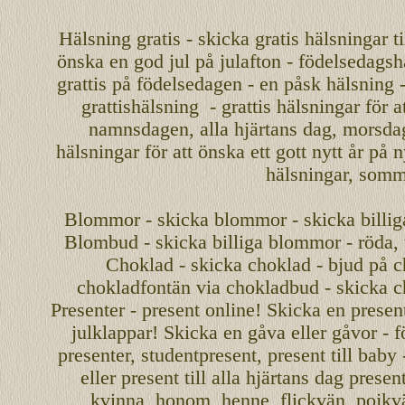
Hälsning gratis - skicka gratis hälsningar ti
önska en
god jul
på julafton - födelsedagshä
grattis på födelsedagen - en påsk hälsning 
grattishälsning - grattis hälsningar för 
namnsdagen
,
alla hjärtans dag
,
morsda
hälsningar för att önska ett
gott nytt år
på ny
hälsningar, somma
Blommor - skicka blommor - skicka billig
Blombud - skicka billiga blommor - röda, v
Choklad - skicka choklad - bjud på c
chokladfontän via chokladbud - skicka 
Presenter - present online! Skicka en present
julklappar! Skicka en gåva eller gåvor - f
presenter, studentpresent, present till baby
eller present till alla hjärtans dag presen
kvinna, honom, henne, flickvän, pojkv