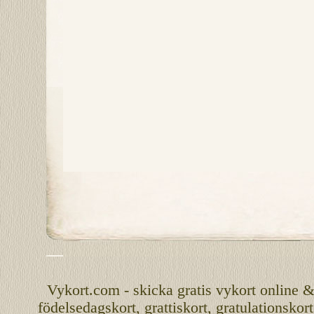
Vykort.com
-
skicka
gratis
vykort
online
födelsedagskort
,
grattiskort
,
gratulationskort