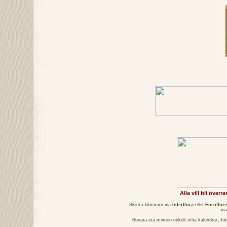
Alla vill bli över
Skicka blommor via
Interflora
eller
Euroflori
vi
Bevara era minnen enkelt mha
kalendrar
,
fo